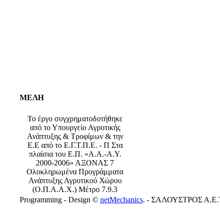
ΜΕΛΗ
Το έργο συγχρηματοδοτήθηκε
από το Υπουργείο Αγροτικής
Ανάπτυξης & Τροφίμων & την
Ε.Ε από το Ε.Γ.Τ.Π.Ε. - Π Στα
πλαίσια του Ε.Π. «Α.Α.-Α.Υ.
2000-2006» ΑΞΟΝΑΣ 7
Ολοκληρωμένα Προγράμματα
Ανάπτυξης Αγροτικού Χώρου
(Ο.Π.Α.Α.Χ.) Μέτρο 7.9.3
Programming - Design ©
netMechanics
. - ΣΑΛΟΥΣΤΡΟΣ Α.Ε.Τ.Ε