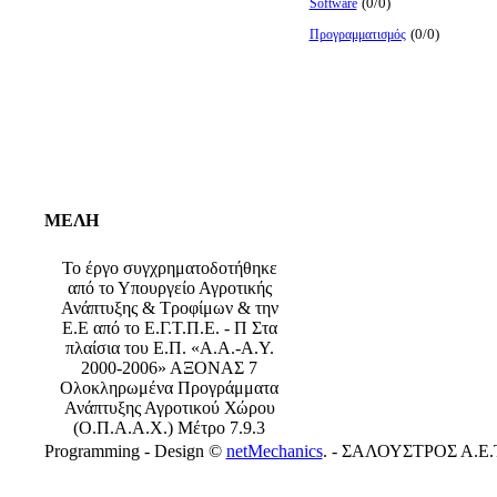
(0/0)
Software
(0/0)
Προγραμματισμός
ΜΕΛΗ
Το έργο συγχρηματοδοτήθηκε
από το Υπουργείο Αγροτικής
Ανάπτυξης & Τροφίμων & την
Ε.Ε από το Ε.Γ.Τ.Π.Ε. - Π Στα
πλαίσια του Ε.Π. «Α.Α.-Α.Υ.
2000-2006» ΑΞΟΝΑΣ 7
Ολοκληρωμένα Προγράμματα
Ανάπτυξης Αγροτικού Χώρου
(Ο.Π.Α.Α.Χ.) Μέτρο 7.9.3
Programming - Design ©
netMechanics
. - ΣΑΛΟΥΣΤΡΟΣ Α.Ε.Τ.Ε