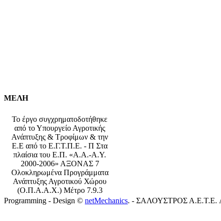
ΜΕΛΗ
Το έργο συγχρηματοδοτήθηκε
από το Υπουργείο Αγροτικής
Ανάπτυξης & Τροφίμων & την
Ε.Ε από το Ε.Γ.Τ.Π.Ε. - Π Στα
πλαίσια του Ε.Π. «Α.Α.-Α.Υ.
2000-2006» ΑΞΟΝΑΣ 7
Ολοκληρωμένα Προγράμματα
Ανάπτυξης Αγροτικού Χώρου
(Ο.Π.Α.Α.Χ.) Μέτρο 7.9.3
Programming - Design ©
netMechanics
. - ΣΑΛΟΥΣΤΡΟΣ Α.Ε.Τ.Ε. All