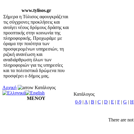
www.tylisos.gr
Σήμερα η Τύλισος αφουγκράζεται
τις σύγχρονες προκλήσεις και
ανοίγει νέους δρόμους δράσης και
προοπτικής στην κοινωνία της
πληροφορικής. Προχωράμε με
όραμα την ποιότητα των
προσφερομένων υπηρεσιών, τη
ριζική ανανέωση και
αναδιάρθρωση όλων των
πληροφοριών για τις υπηρεσίες
και τα πολιτιστικά δρώμενα που
προσφέρει ο δήμος μας.
Αρχική
Κατάλογος
Κατάλογος
ΜΕΝΟΥ
0-9
|
A
|
B
|
C
|
D
|
E
|
F
|
G
|
H
There are not 