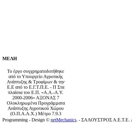
ΜΕΛΗ
Το έργο συγχρηματοδοτήθηκε
από το Υπουργείο Αγροτικής
Ανάπτυξης & Τροφίμων & την
Ε.Ε από το Ε.Γ.Τ.Π.Ε. - Π Στα
πλαίσια του Ε.Π. «Α.Α.-Α.Υ.
2000-2006» ΑΞΟΝΑΣ 7
Ολοκληρωμένα Προγράμματα
Ανάπτυξης Αγροτικού Χώρου
(Ο.Π.Α.Α.Χ.) Μέτρο 7.9.3
Programming - Design ©
netMechanics
. - ΣΑΛΟΥΣΤΡΟΣ Α.Ε.Τ.Ε. All