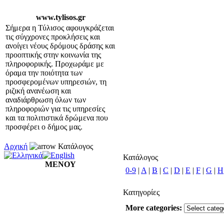
www.tylisos.gr
Σήμερα η Τύλισος αφουγκράζεται
τις σύγχρονες προκλήσεις και
ανοίγει νέους δρόμους δράσης και
προοπτικής στην κοινωνία της
πληροφορικής. Προχωράμε με
όραμα την ποιότητα των
προσφερομένων υπηρεσιών, τη
ριζική ανανέωση και
αναδιάρθρωση όλων των
πληροφοριών για τις υπηρεσίες
και τα πολιτιστικά δρώμενα που
προσφέρει ο δήμος μας.
Αρχική
Κατάλογος
Κατάλογος
ΜΕΝΟΥ
0-9
|
A
|
B
|
C
|
D
|
E
|
F
|
G
|
H
Κατηγορίες
More categories: