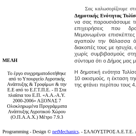
Σας καλωσορίζουμε στ
Δημοτικής Ενότητας Τυλίσ
να σας παρουσιάσουμε τις
επιχειρήσεις που δρ
Μεμονωμένοι επισκέπτες
αγαπούν την θάλασσα 
διακοπές τους με ησυχία, 
χωρίς συμβιβασμούς στ
ΜΕΛΗ
σύντομα ότι ο Δήμος μας 
H δημοτική ενότητα Τυλίσ
Το έργο συγχρηματοδοτήθηκε
10
οικισμούς, η έκταση τ
από το Υπουργείο Αγροτικής
Ανάπτυξης & Τροφίμων & την
της φτάνει περίπου τους 4
Ε.Ε από το Ε.Γ.Τ.Π.Ε. - Π Στα
πλαίσια του Ε.Π. «Α.Α.-Α.Υ.
2000-2006» ΑΞΟΝΑΣ 7
Ολοκληρωμένα Προγράμματα
Ανάπτυξης Αγροτικού Χώρου
(Ο.Π.Α.Α.Χ.) Μέτρο 7.9.3
Programming - Design ©
netMechanics
. - ΣΑΛΟΥΣΤΡΟΣ Α.Ε.Τ.Ε. All