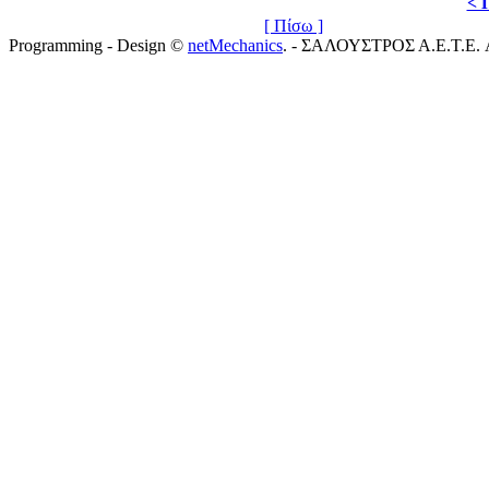
< 
[ Πίσω ]
Programming - Design ©
netMechanics
. - ΣΑΛΟΥΣΤΡΟΣ Α.Ε.Τ.Ε. All