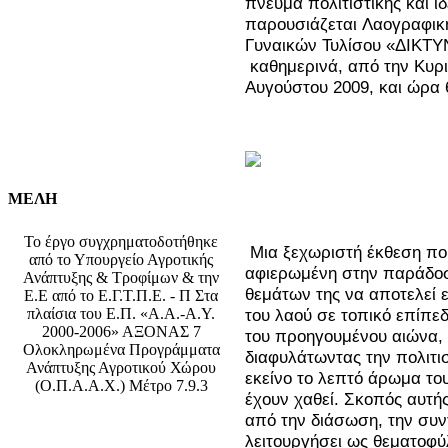
πνεύμα πολιτιστικής και ι
παρουσιάζεται
Λαογραφικ
Γυναικών Τυλίσου «ΔΙΚΤΥ
καθημερινά, από την Κυρ
Αυγούστου 2009, και ώρα 
ΜΕΛΗ
Το έργο συγχρηματοδοτήθηκε
Μια ξεχωριστή έκθεση που
από το Υπουργείο Αγροτικής
αφιερωμένη στην παράδοσ
Ανάπτυξης & Τροφίμων & την
θεμάτων της να αποτελεί 
Ε.Ε από το Ε.Γ.Τ.Π.Ε. - Π Στα
πλαίσια του Ε.Π. «Α.Α.-Α.Υ.
του λαού σε τοπικό επίπεδ
2000-2006» ΑΞΟΝΑΣ 7
του προηγουμένου αιώνα, 
Ολοκληρωμένα Προγράμματα
διαφυλάτωντας την πολιτι
Ανάπτυξης Αγροτικού Χώρου
εκείνο το λεπτό άρωμα το
(Ο.Π.Α.Α.Χ.) Μέτρο 7.9.3
έχουν χαθεί. Σκοπός αυτής
από την διάσωση, την συν
λειτουργήσει ως θεματοφ